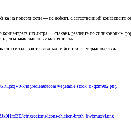
нка на поверхности — не дефект, а естественный консервант: он
 концентрата (из литра — стакан), разлейте по силиконовым фо
места, чем замороженные контейнеры.
ак они складываются стопкой и быстро размораживаются.
lpsqV0/k/ingredients/icons/vegetable-stock_b7qzm9n2.png
x9HroBE/k/ingredients/icons/chicken-broth_kwbmuxyl.png