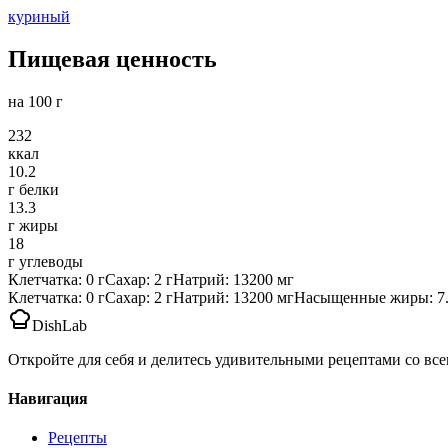
куриный
Пищевая ценность
на 100 г
232
ккал
10.2
г белки
13.3
г жиры
18
г углеводы
Клетчатка
:
0
г
Сахар
:
2
г
Натрий
:
13200
мг
Клетчатка
:
0
г
Сахар
:
2
г
Натрий
:
13200
мг
Насыщенные жиры
:
7
DishLab
Откройте для себя и делитесь удивительными рецептами со все
Навигация
Рецепты