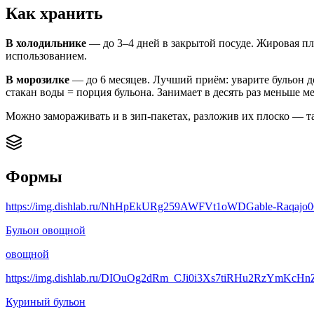
Как хранить
В холодильнике
— до 3–4 дней в закрытой посуде. Жировая плё
использованием.
В морозилке
— до 6 месяцев. Лучший приём: уварите бульон до
стакан воды = порция бульона. Занимает в десять раз меньше 
Можно замораживать и в зип-пакетах, разложив их плоско — т
Формы
https://img.dishlab.ru/NhHpEkURg259AWFVt1oWDGable-Raqajo0GRl
Бульон овощной
овощной
https://img.dishlab.ru/DIOuOg2dRm_CJi0i3Xs7tiRHu2RzYmKcHnZJ
Куриный бульон