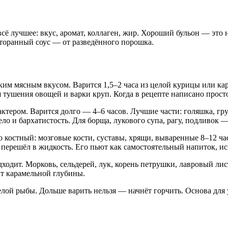
сё лучшее: вкус, аромат, коллаген, жир. Хороший бульон — это н
сторанный соус — от разведённого порошка.
им мясным вкусом. Варится 1,5–2 часа из целой курицы или кар
я тушения овощей и варки круп. Когда в рецепте написано прос
ром. Варится долго — 4–6 часов. Лучшие части: голяшка, груди
ело и бархатистость. Для борща, лукового супа, рагу, подливок
о костный: мозговые кости, суставы, хрящи, вываренные 8–12 ча
 перешёл в жидкость. Его пьют как самостоятельный напиток, ис
дходит. Морковь, сельдерей, лук, корень петрушки, лавровый ли
ит карамельной глубины.
лой рыбы. Дольше варить нельзя — начнёт горчить. Основа для у