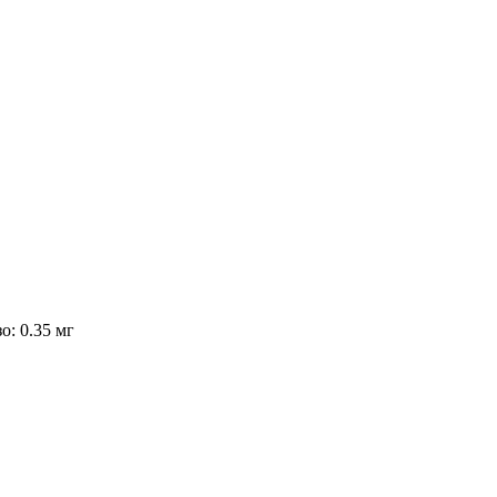
зо
:
0.35
мг