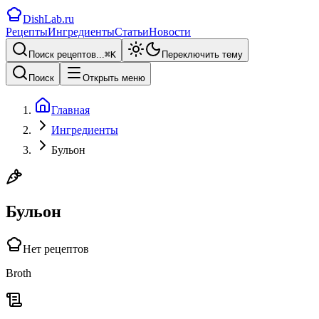
DishLab.ru
Рецепты
Ингредиенты
Статьи
Новости
Поиск рецептов...
⌘
K
Переключить тему
Поиск
Открыть меню
Главная
Ингредиенты
Бульон
Бульон
Нет рецептов
Broth