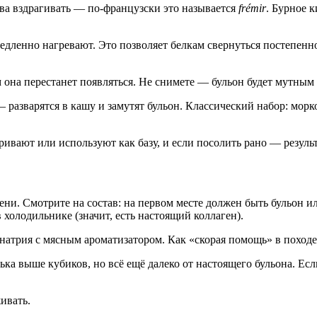
два вздрагивать — по-французски это называется
frémir
. Бурное 
дленно нагревают. Это позволяет белкам свернуться постепенно
 она перестанет появляться. Не снимете — бульон будет мутным 
разварятся в кашу и замутят бульон. Классический набор: морко
ривают или используют как базу, и если посолить рано — резуль
ни. Смотрите на состав: на первом месте должен быть бульон или
холодильнике (значит, есть настоящий коллаген).
 натрия с мясным ароматизатором. Как «скорая помощь» в походе
ька выше кубиков, но всё ещё далеко от настоящего бульона. Ес
ивать.