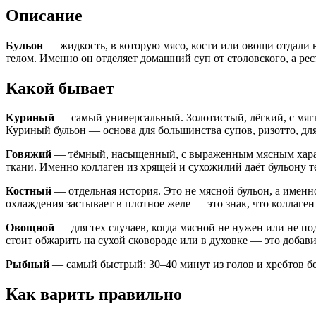
Описание
Бульон
— жидкость, в которую мясо, кости или овощи отдали в
телом. Именно он отделяет домашний суп от столовского, а ре
Какой бывает
Куриный
— самый универсальный. Золотистый, лёгкий, с мягк
Куриный бульон — основа для большинства супов, ризотто, дл
Говяжий
— тёмный, насыщенный, с выраженным мясным характе
ткани. Именно коллаген из хрящей и сухожилий даёт бульону т
Костный
— отдельная история. Это не мясной бульон, а именн
охлаждения застывает в плотное желе — это знак, что коллаген
Овощной
— для тех случаев, когда мясной не нужен или не по
стоит обжарить на сухой сковороде или в духовке — это добав
Рыбный
— самый быстрый: 30–40 минут из голов и хребтов бе
Как варить правильно