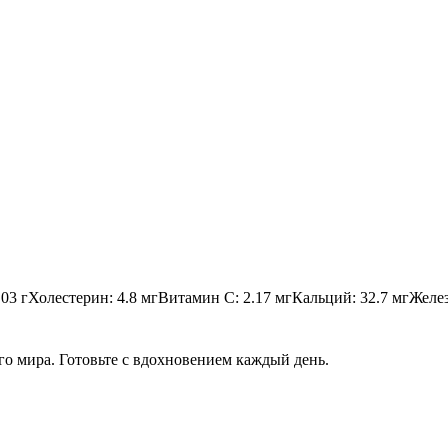
.03
г
Холестерин
:
4.8
мг
Витамин C
:
2.17
мг
Кальций
:
32.7
мг
Желе
го мира. Готовьте с вдохновением каждый день.