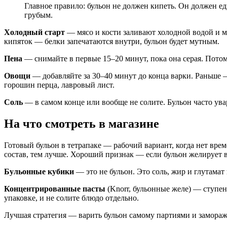
Главное правило: бульон не должен кипеть. Он должен е
грубым.
Холодный старт
— мясо и кости заливают холодной водой и ме
кипяток — белки запечатаются внутри, бульон будет мутным.
Пена
— снимайте в первые 15–20 минут, пока она серая. Потом
Овощи
— добавляйте за 30–40 минут до конца варки. Раньше — 
горошин перца, лавровый лист.
Соль
— в самом конце или вообще не солите. Бульон часто ува
На что смотреть в магазине
Готовый бульон в тетрапаке — рабочий вариант, когда нет време
состав, тем лучше. Хороший признак — если бульон желирует в 
Бульонные кубики
— это не бульон. Это соль, жир и глутамат
Концентрированные пасты
(Knorr, бульонные желе) — ступен
упаковке, и не солите блюдо отдельно.
Лучшая стратегия — варить бульон самому партиями и замораж