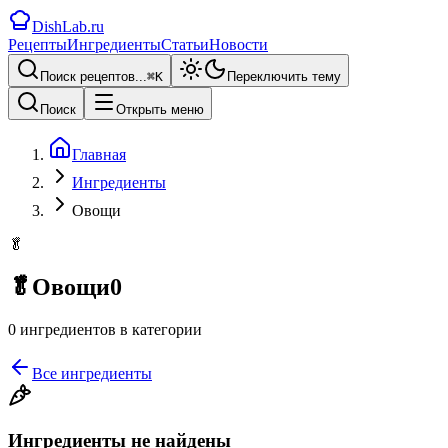
DishLab.ru
Рецепты
Ингредиенты
Статьи
Новости
Поиск рецептов...
⌘
K
Переключить тему
Поиск
Открыть меню
Главная
Ингредиенты
Овощи
🥬
🥬
Овощи
0
0 ингредиентов
в категории
Все ингредиенты
Ингредиенты не найдены